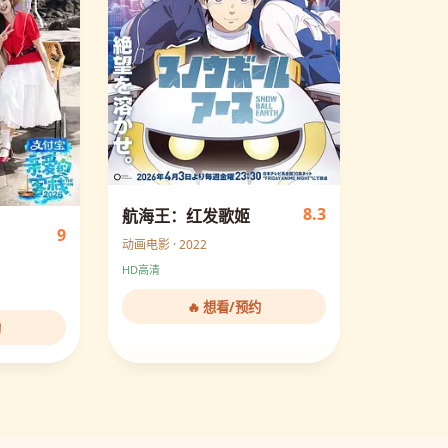
8.3
航海王：红发歌姬
9
动画电影 · 2022
HD高清
🔥 想看/预约
约