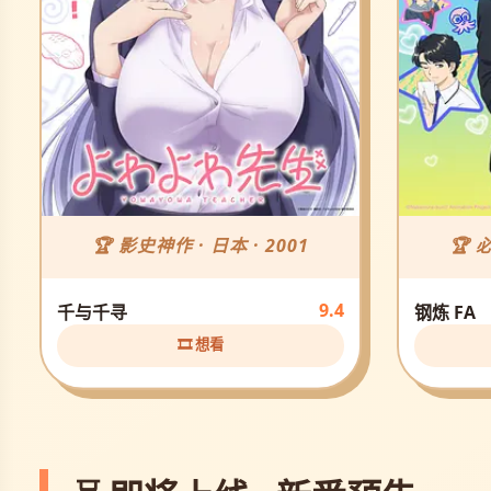
🏆 影史神作 · 日本 · 2001
🏆 
9.4
千与千寻
钢炼 FA
🎞️ 想看