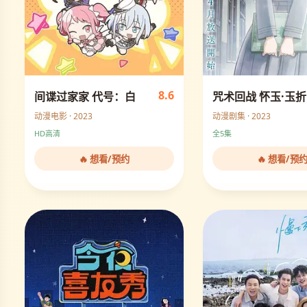
8.6
间谍过家家 代号：白
咒术回战 怀玉·玉折
动漫电影 · 2023
动漫剧集 · 2023
HD高清
全5集
🔥 想看/预约
🔥 想看/预