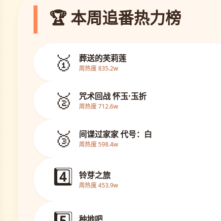
🏆 本周追番热力榜
🥇
葬送的芙莉莲
周热度 835.2w
🥈
咒术回战 怀玉·玉折
周热度 712.6w
🥉
间谍过家家 代号：白
周热度 598.4w
4️⃣
铃芽之旅
周热度 453.9w
5️⃣
种地吧