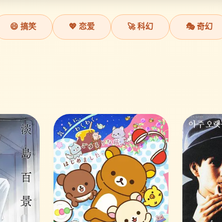
😄 搞笑
💖 恋爱
🚀 科幻
🎭 奇幻