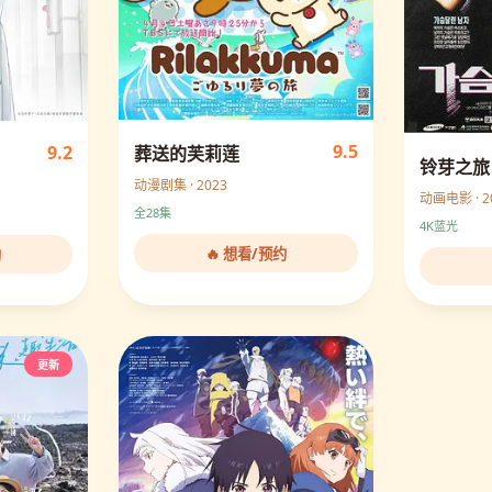
9.5
9.2
葬送的芙莉莲
铃芽之旅
动漫剧集 · 2023
动画电影 · 2
全28集
4K蓝光
🔥 想看/预约
约
更新