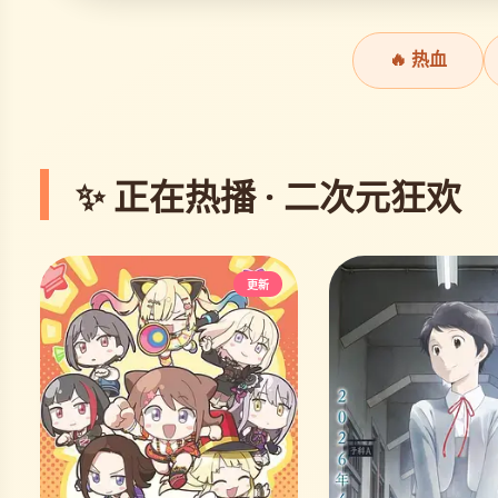
🔥 热血
✨ 正在热播 · 二次元狂欢
更新