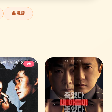
👻 悬疑
更新