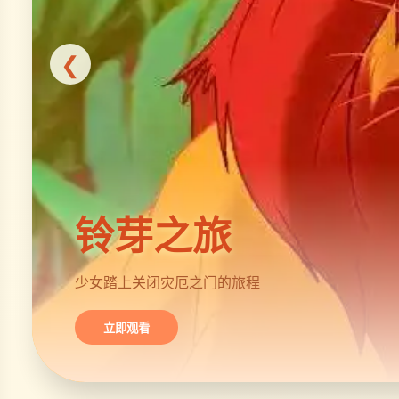
❮
铃芽之旅
少女踏上关闭灾厄之门的旅程
立即观看