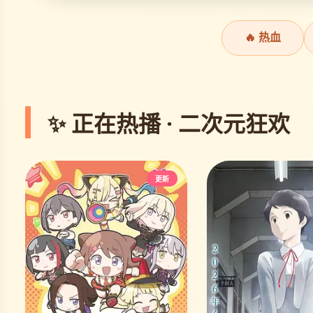
🔥 热血
✨ 正在热播 · 二次元狂欢
更新