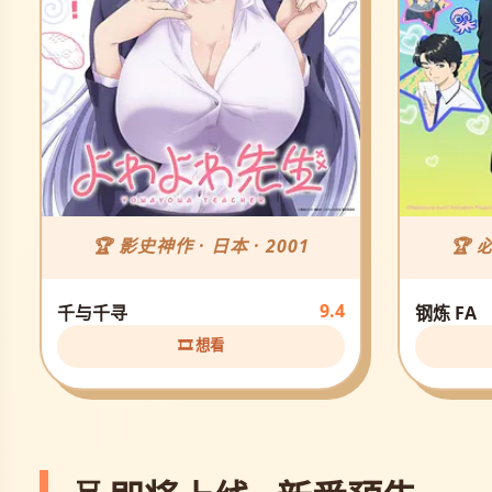
🏆 影史神作 · 日本 · 2001
🏆 
9.4
千与千寻
钢炼 FA
🎞️ 想看