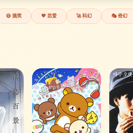
😄 搞笑
💖 恋爱
🚀 科幻
🎭 奇幻