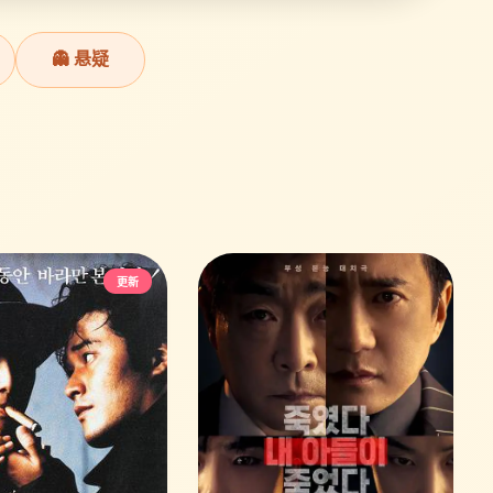
👻 悬疑
更新