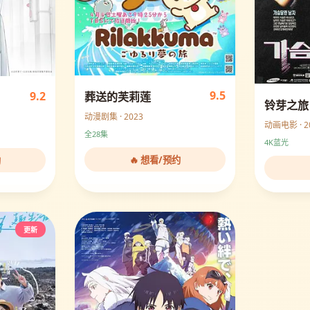
9.5
9.2
葬送的芙莉莲
铃芽之旅
动漫剧集 · 2023
动画电影 · 2
全28集
4K蓝光
🔥 想看/预约
约
更新