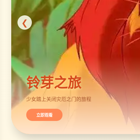
❮
铃芽之旅
少女踏上关闭灾厄之门的旅程
立即观看