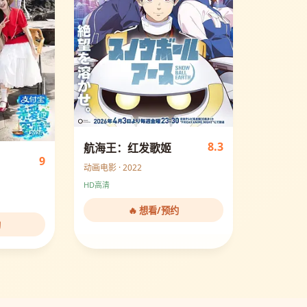
8.3
航海王：红发歌姬
9
动画电影 · 2022
HD高清
🔥 想看/预约
约