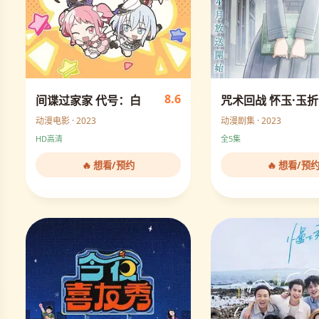
8.6
间谍过家家 代号：白
咒术回战 怀玉·玉折
动漫电影 · 2023
动漫剧集 · 2023
HD高清
全5集
🔥 想看/预约
🔥 想看/预