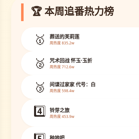
🏆 本周追番热力榜
🥇
葬送的芙莉莲
周热度 835.2w
🥈
咒术回战 怀玉·玉折
周热度 712.6w
🥉
间谍过家家 代号：白
周热度 598.4w
4️⃣
铃芽之旅
周热度 453.9w
5️⃣
种地吧